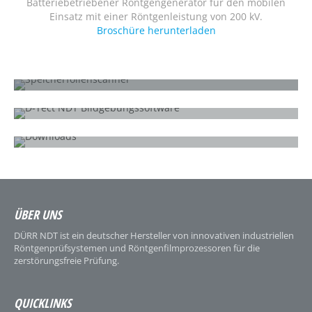
Batteriebetriebener Röntgengenerator für den mobilen
Einsatz mit einer Röntgenleistung von 200 kV.
Broschüre herunterladen
WAS IST COMPUTER RADIOGRAPHIE?
Wie funktioniert sie?
D-TECT X
All-in-one Röntgeninspektionssoftware
DOWNLOADS
HD-CR 35 NDT
ÜBER UNS
DÜRR NDT ist ein deutscher Hersteller von innovativen industriellen
Röntgenprüfsystemen und Röntgenfilmprozessoren für die
zerstörungsfreie Prüfung.
QUICKLINKS