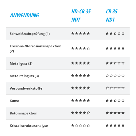
HD-CR 35
CR 35
ANWENDUNG
NDT
NDT
Schweißnahtprüfung (1)
    
    
Erosions-/Korrosionsinspektion
    
    
(2)
Metallguss (3)
    
    
Metallfeinguss (3)
    
    
Verbundwerkstoffe
    
    
Kunst
    
    
Betoninspektion
    
    
Kristallstrukturanalyse
    
    