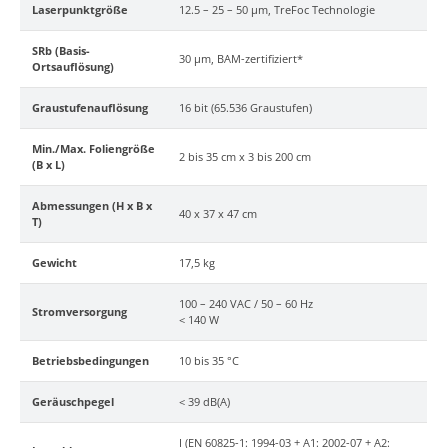
Laserpunktgröße
12.5 – 25 – 50 µm, TreFoc Technologie
SRb (Basis-
30 µm, BAM-zertifiziert*
Ortsauflösung)
Graustufenauflösung
16 bit (65.536 Graustufen)
Min./Max. Foliengröße
2 bis 35 cm x 3 bis 200 cm
(B x L)
Abmessungen (H x B x
40 x 37 x 47 cm
T)
Gewicht
17,5 kg
100 – 240 VAC / 50 – 60 Hz
Stromversorgung
< 140 W
Betriebsbedingungen
10 bis 35 °C
Geräuschpegel
< 39 dB(A)
I (EN 60825-1: 1994-03 + A1: 2002-07 + A2: