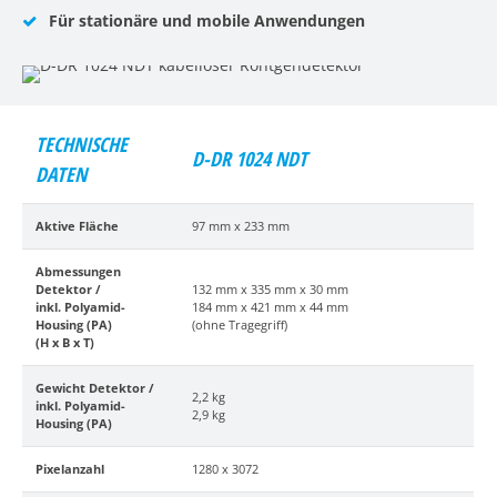
Für stationäre und mobile Anwendungen
TECHNISCHE
D-DR 1024 NDT
DATEN
Aktive Fläche
97 mm x 233 mm
Abmessungen
Detektor /
132 mm x 335 mm x 30 mm
inkl. Polyamid-
184 mm x 421 mm x 44 mm
Housing (PA)
(ohne Tragegriff)
(H x B x T)
Gewicht Detektor /
2,2 kg
inkl. Polyamid-
2,9 kg
Housing (PA)
Pixelanzahl
1280 x 3072