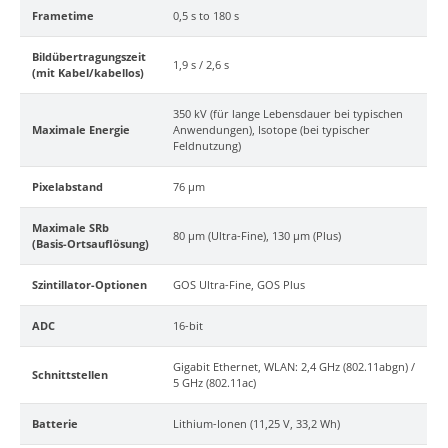
Frametime
0,5 s to 180 s
Bildübertragungszeit
1,9 s / 2,6 s
(mit Kabel/kabellos)
350 kV (für lange Lebensdauer bei typischen
Maximale Energie
Anwendungen), Isotope (bei typischer
Feldnutzung)
Pixelabstand
76 μm
Maximale SRb
80 μm (Ultra-Fine), 130 μm (Plus)
(Basis-Ortsauflösung)
Szintillator-Optionen
GOS Ultra-Fine, GOS Plus
ADC
16-bit
Gigabit Ethernet, WLAN: 2,4 GHz (802.11abgn) /
Schnittstellen
5 GHz (802.11ac)
Batterie
Lithium-Ionen (11,25 V, 33,2 Wh)