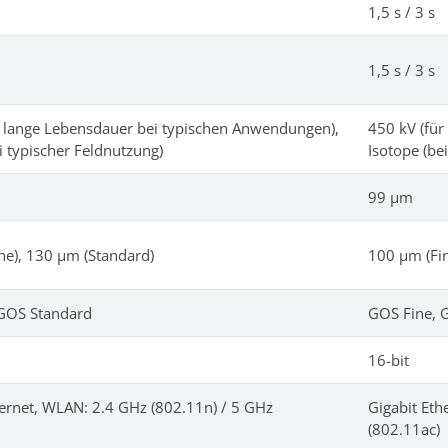
1,5 s / 3 s
1,5 s / 3 s
r lange Lebensdauer bei typischen Anwendungen),
450 kV (fü
i typischer Feldnutzung)
Isotope (be
99 μm
ne), 130 μm (Standard)
100 μm (Fin
GOS Standard
GOS Fine, 
16-bit
hernet, WLAN: 2.4 GHz (802.11n) / 5 GHz
Gigabit Eth
(802.11ac)