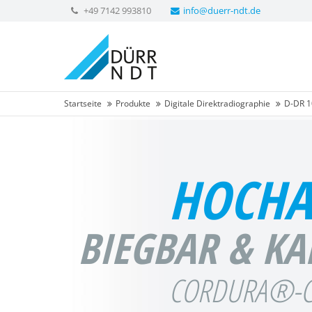
+49 7142 993810
info@duerr-ndt.de
Startseite
Produkte
Digitale Direktradiographie
D-DR 1
HOCHA
BIEGBAR & KA
CORDURA®-C