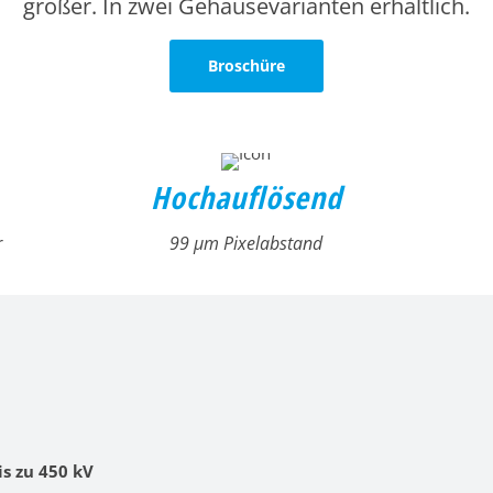
größer. In zwei Gehäusevarianten erhältlich.
Broschüre
Hochauflösend
r
99 μm Pixelabstand
is zu 450 kV