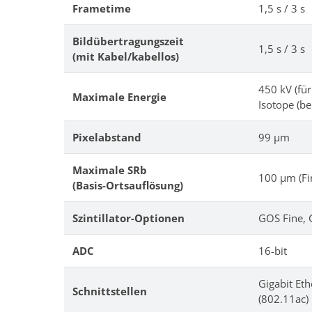
Frametime
1,5 s / 3 s
Bildübertragungszeit
1,5 s / 3 s
(mit Kabel/kabellos)
450 kV (fü
Maximale Energie
Isotope (be
Pixelabstand
99 μm
Maximale SRb
100 μm (Fi
(Basis-Ortsauflösung)
Szintillator-Optionen
GOS Fine, 
ADC
16-bit
Gigabit Et
Schnittstellen
(802.11ac)