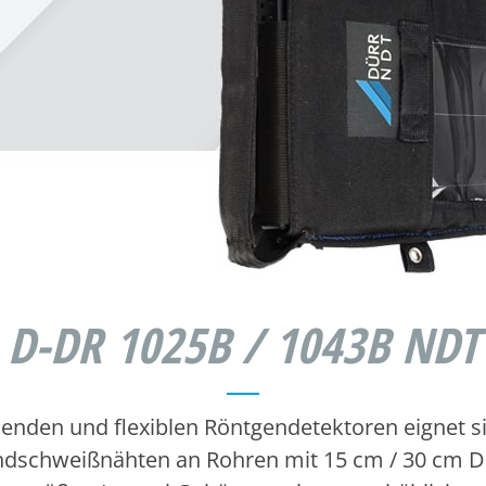
D-DR 1025B / 1043B NDT
enden und flexiblen Röntgendetektoren eignet sic
ndschweißnähten an Rohren mit 15 cm / 30 cm 