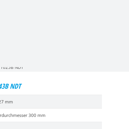
43B NDT
427 mm
hrdurchmesser 300 mm