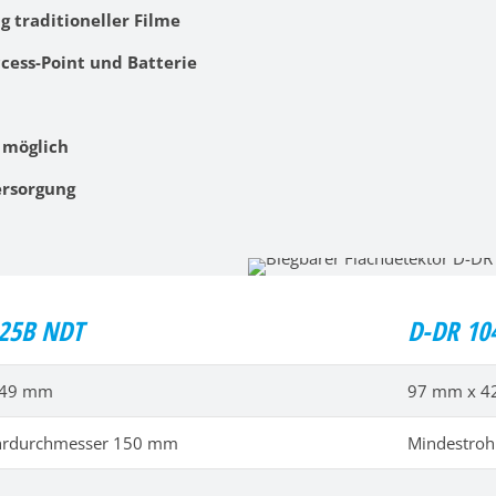
 traditioneller Filme
ess-Point und Batterie
 möglich
ersorgung
25B NDT
D-DR 10
249 mm
97 mm x 
hrdurchmesser 150 mm
Mindestro