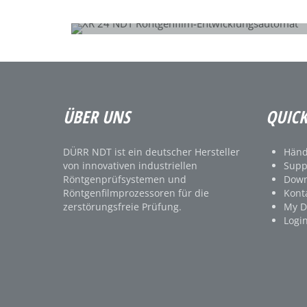
XR 24 NDT
Röntgenfilm-Entwicklungsautomat
ÜBER UNS
QUICK
DÜRR NDT ist ein deutscher Hersteller
Händ
von innovativen industriellen
Supp
Röntgenprüfsystemen und
Down
Röntgenfilmprozessoren für die
Kont
zerstörungsfreie Prüfung.
My 
Logi