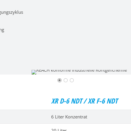
gungszyklus
ng
XR D-6 NDT / XR F-6 NDT
6 Liter Konzentrat
20 Liter