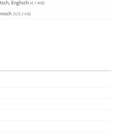
sch, Englisch
(4,1 MiB)
anisch
(529,3 KiB)