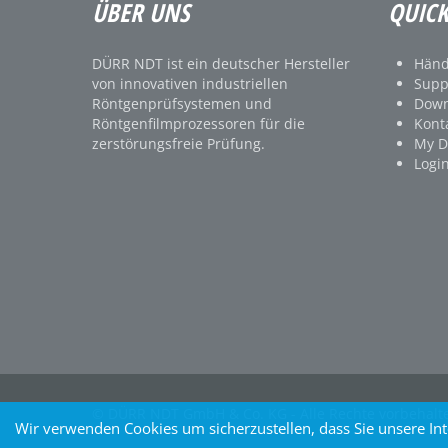
ÜBER UNS
QUICK
DÜRR NDT ist ein deutscher Hersteller
Händ
von innovativen industriellen
Supp
Röntgenprüfsystemen und
Down
Röntgenfilmprozessoren für die
Kont
zerstörungsfreie Prüfung.
My 
Logi
© DÜRR NDT GmbH & Co. KG - Alle Rechte vorbehalt
Wir verwenden Cookies um sicherzustellen, dass Sie unsere In