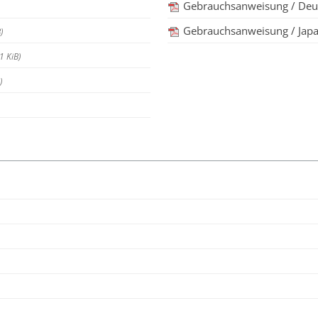
Gebrauchsanweisung / Deut
Gebrauchsanweisung / Jap
)
1 KiB)
)