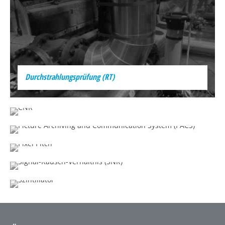
Durchstrahlungsprüfung (RT)
Kontrast-Rausch-Verhältnis (CNR)
PACS
Pixel Pitch (Pixelabstand)
Signal-Rausch-Verhältnis (SNR)
Szintillator